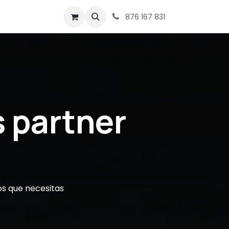
ntacto
876 167 831
s partner
os que necesitas