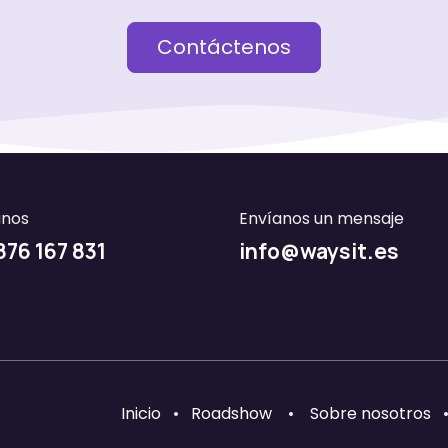
Contáctenos
anos
Envíanos un mensaje
4 876 167 831​​​​
info@waysit.es
Inicio
•
Roadshow
•
Sobre nosotros