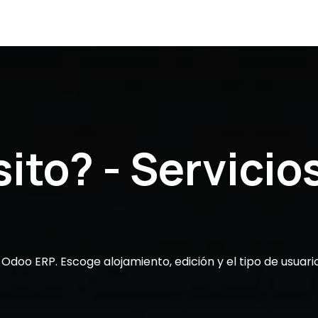
¿Por dónde empiezo?
Conoce Odoo 19
Cita
Co
ito? - Servicio
Odoo ERP. Escoge alojamiento, edición y el tipo de usuari