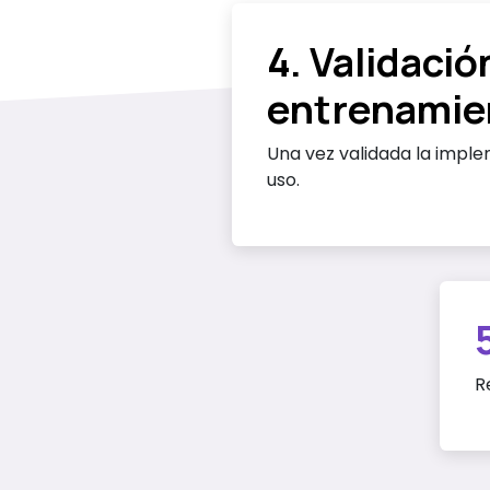
4. Validació
entrenamie
Una vez validada la impl
uso.
R