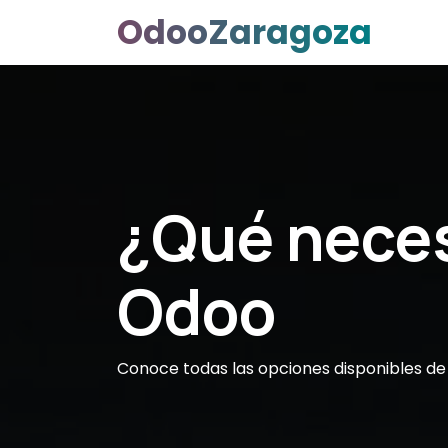
Ir al contenido
OdooZaragoza
Inicio
¿Qué neces
Odoo
Conoce todas las opciones disponibles de 